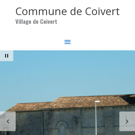
Aller au contenu
Aller au pied de page
Commune de Coivert
Village de Coivert
MENU
PRINCIPAL
PAUSE
PRÉCÉDENT
S