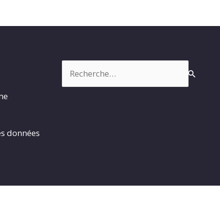
Rechercher :
rme
es données