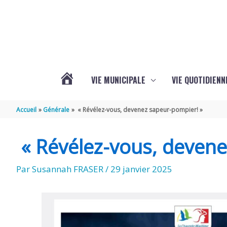
Aller au contenu
Aller au pied de page
VIE MUNICIPALE
VIE QUOTIDIENN
L’ACTUALITÉ
Accueil
Générale
« Révélez-vous, devenez sapeur-pompier! »
DE
« Révélez-vous, devene
COIVERT
Par
Susannah FRASER
/
29 janvier 2025