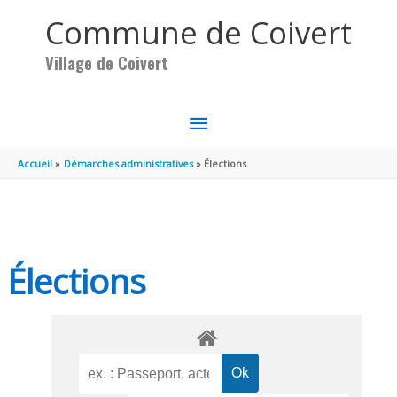
Aller au contenu
Aller au pied de page
Commune de Coivert
Village de Coivert
MENU
PRINCIPAL
Accueil
Démarches administratives
Élections
Élections