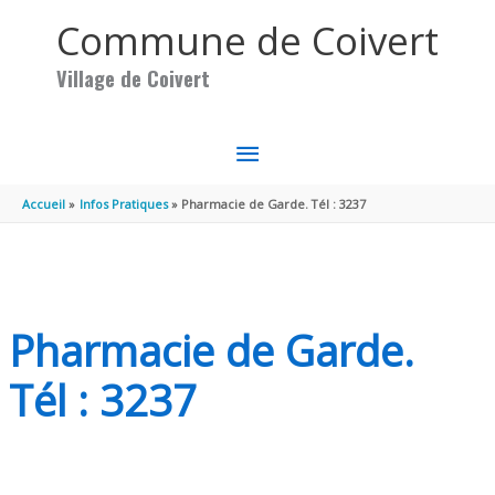
Aller au contenu
Aller au pied de page
Commune de Coivert
Village de Coivert
MENU
PRINCIPAL
Accueil
Infos Pratiques
Pharmacie de Garde. Tél : 3237
Pharmacie de Garde.
Tél : 3237