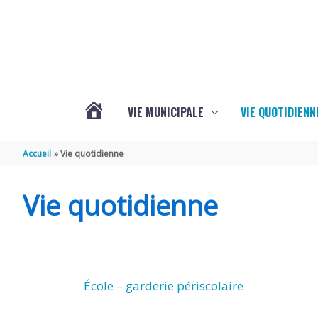
Aller au contenu
Aller au pied de page
VIE MUNICIPALE
VIE QUOTIDIENN
L’ACTUALITÉ
Accueil
Vie quotidienne
DE
Vie quotidienne
COIVERT
École – garderie périscolaire