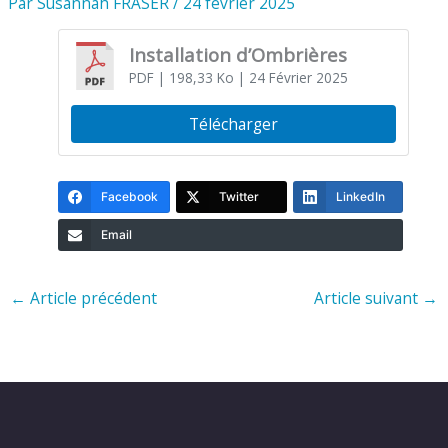
Par
Susannah FRASER
/
24 février 2025
Installation d’Ombrières
PDF
| 198,33 Ko
| 24 Février 2025
Télécharger
Facebook
Twitter
LinkedIn
Email
←
Article précédent
Article suivant
→