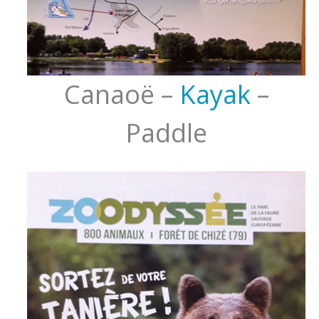
Canaoë –
Kayak
–
Paddle