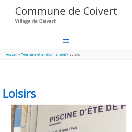
Aller au contenu
Aller au pied de page
Commune de Coivert
Village de Coivert
MENU
PRINCIPAL
Accueil
Tourisme et environnement
Loisirs
Loisirs