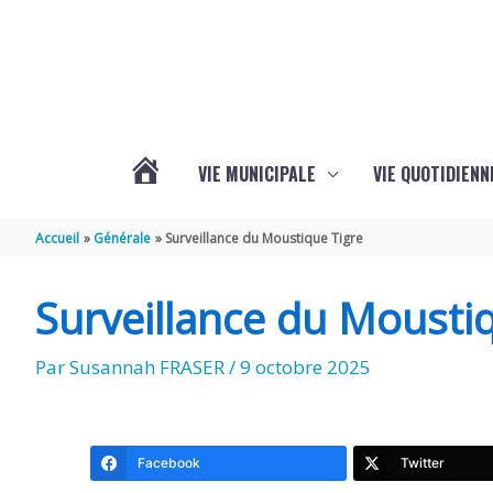
Aller au contenu
Aller au pied de page
VIE MUNICIPALE
VIE QUOTIDIENN
L’ACTUALITÉ
Accueil
Générale
Surveillance du Moustique Tigre
DE
Surveillance du Mousti
COIVERT
Par
Susannah FRASER
/
9 octobre 2025
Facebook
Twitter