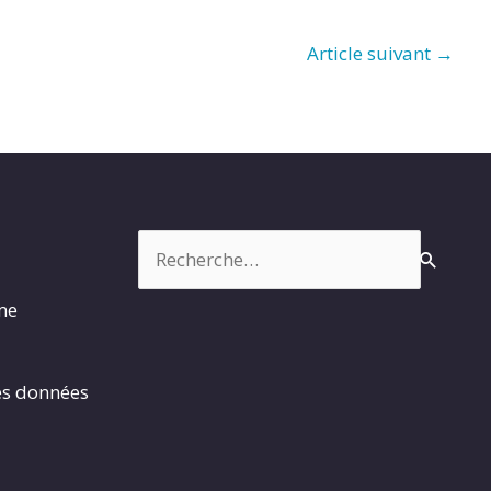
Article suivant
→
Rechercher :
rme
es données