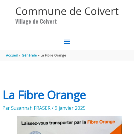
Aller au contenu
Aller au pied de page
Commune de Coivert
Village de Coivert
MENU
PRINCIPAL
Accueil
Générale
La Fibre Orange
La Fibre Orange
Par
Susannah FRASER
/
9 janvier 2025