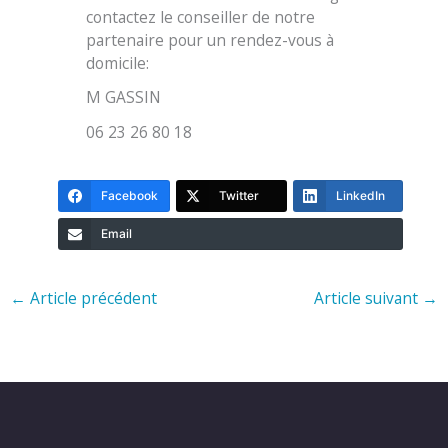
contactez le conseiller de notre
partenaire pour un rendez-vous à
domicile:
M GASSIN
06 23 26 80 18
Facebook
Twitter
LinkedIn
Email
←
Article précédent
Article suivant
→