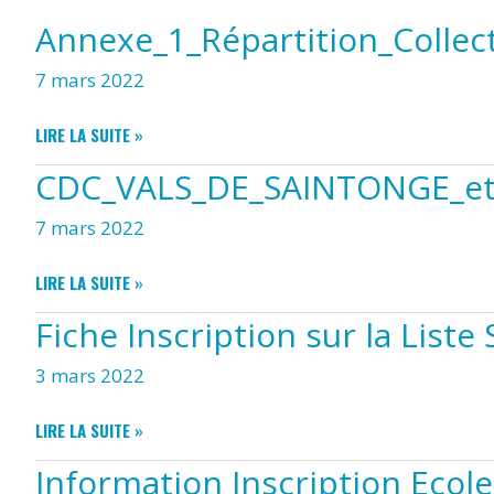
Annexe_1_Répartition_Colle
7 mars 2022
ANNEXE_1_RÉPARTITION_COLLECTIVITÉS_CDL_VALS_DE_SAINTONGE
LIRE LA SUITE »
(1)
CDC_VALS_DE_SAINTONGE_
7 mars 2022
CDC_VALS_DE_SAINTONGE_ET_COMMUNES_MEMBRES
LIRE LA SUITE »
Fiche Inscription sur la Liste
3 mars 2022
FICHE
LIRE LA SUITE »
INSCRIPTION
Information Inscription Ecol
SUR