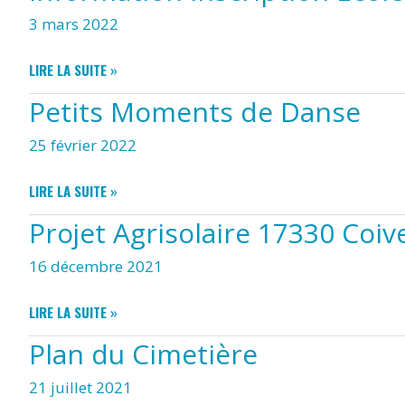
LA
3 mars 2022
LISTE
SCOLAIRE
2022
INFORMATION
LIRE LA SUITE »
2023
INSCRIPTION
Petits Moments de Danse
ECOLE
DE
25 février 2022
LOULAY
2022
2023
PETITS
LIRE LA SUITE »
MOMENTS
Projet Agrisolaire 17330 Coiv
DE
DANSE
16 décembre 2021
PROJET
LIRE LA SUITE »
AGRISOLAIRE
Plan du Cimetière
17330
COIVERT
21 juillet 2021