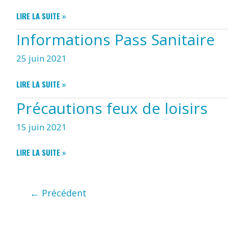
PLAN
LIRE LA SUITE »
DU
Informations Pass Sanitaire
CIMETIÈRE
25 juin 2021
INFORMATIONS
LIRE LA SUITE »
PASS
Précautions feux de loisirs
SANITAIRE
15 juin 2021
PRÉCAUTIONS
LIRE LA SUITE »
FEUX
DE
LOISIRS
←
Précédent