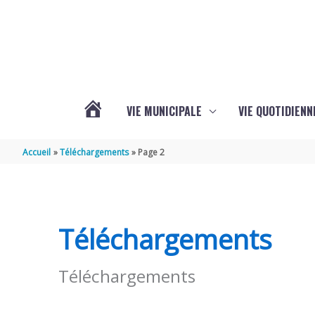
Aller au contenu
Aller au pied de page
VIE MUNICIPALE
VIE QUOTIDIENN
L’ACTUALITÉ
Accueil
Téléchargements
Page 2
DE
COIVERT
Téléchargements
Téléchargements