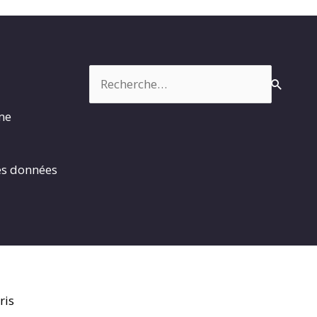
Rechercher :
rme
es données
ris