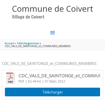
Aller au contenu
Aller au pied de page
Commune de Coivert
Village de Coivert
MENU
PRINCIPAL
Accueil
Téléchargements
CDC_VALS_DE_SAINTONGE_et_COMMUNES_MEMBRES
CDC_VALS_DE_SAINTONGE_et_COMMUNES_MEMBRES
CDC_VALS_DE_SAINTONGE_et_COMMUN
PDF
| 62,44 Ko
| 07 Mars 2022
Télécharger