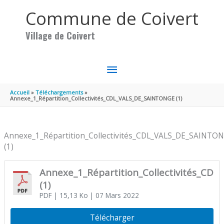
Aller au contenu
Aller au pied de page
Commune de Coivert
Village de Coivert
MENU
PRINCIPAL
Accueil
Téléchargements
Annexe_1_Répartition_Collectivités_CDL_VALS_DE_SAINTONGE (1)
Annexe_1_Répartition_Collectivités_CDL_VALS_DE_SAINTO
(1)
Annexe_1_Répartition_Collectivités_CD
(1)
PDF
| 15,13 Ko
| 07 Mars 2022
Télécharger