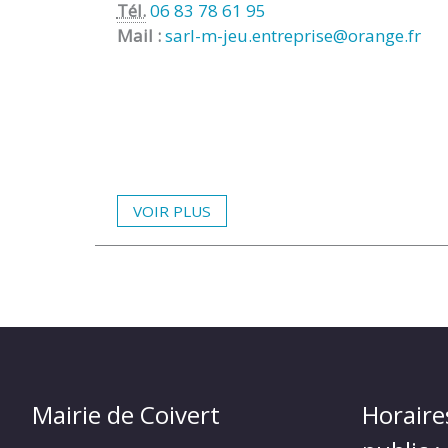
Tél.
06 83 78 61 95
Mail :
sarl-m-jeu.entreprise@orange.fr
VOIR PLUS
Mairie de Coivert
Horaire