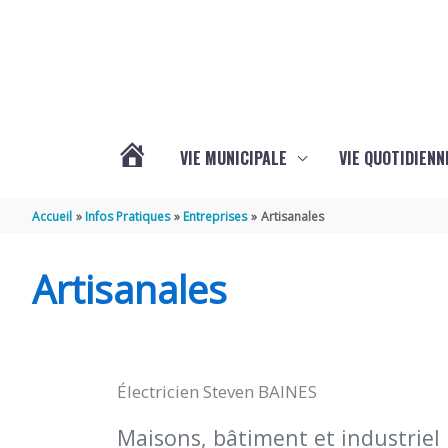
Aller au contenu
Aller au pied de page
VIE MUNICIPALE
VIE QUOTIDIENN
L’ACTUALITÉ
Accueil
Infos Pratiques
Entreprises
Artisanales
DE
Artisanales
COIVERT
Électricien Steven BAINES
Maisons, bâtiment et industriel