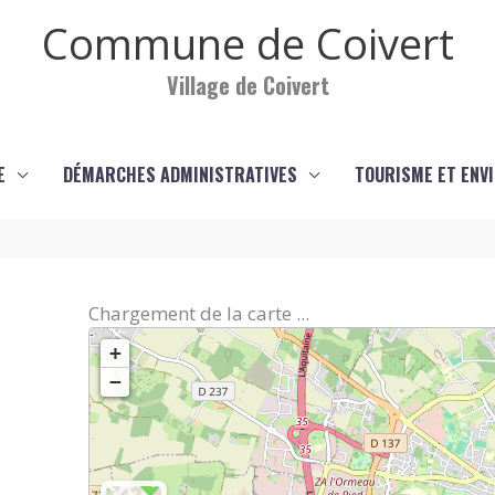
Commune de Coivert
Village de Coivert
E
DÉMARCHES ADMINISTRATIVES
TOURISME ET ENV
Chargement de la carte ...
+
−