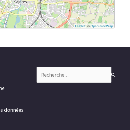
Leaflet
| ©
OpenStreetMap
Rechercher :
rme
es données