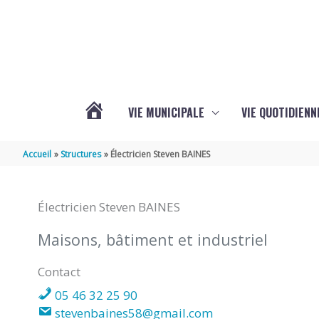
Aller au contenu
Aller au pied de page
VIE MUNICIPALE
VIE QUOTIDIENN
L’ACTUALITÉ
Accueil
Structures
Électricien Steven BAINES
DE
Électricien Steven BAINES
COIVERT
Maisons, bâtiment et industriel
Contact
05 46 32 25 90
stevenbaines58@gmail.com