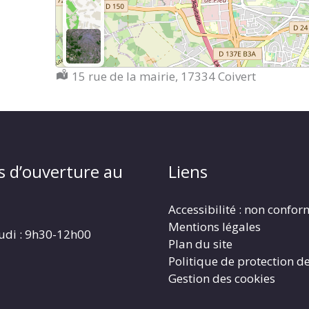
Localisation :
15 rue de la mairie, 17334 Coivert
s d’ouverture au
Liens
Accessibilité : non confo
Mentions légales
eudi : 9h30-12h00
Plan du site
Politique de protection d
Gestion des cookies