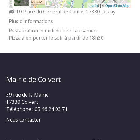
Leaflet
| ©
OpenStreetMap
Localisation :
10 Place du Général de Gaulle, 17330 Loulay
Plus d'informations
Restauration le midi du lundi au samedi.
Pizza à emporter le soir à partir de 18h30
Mairie de Coivert
39 rue de la Mairie
17330 Coivert
Téléphone : 05 46 24 03 71
Nous contacter