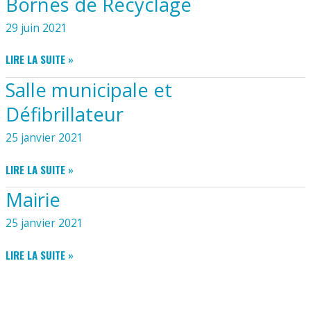
Bornes de Recyclage
29 juin 2021
BORNES
LIRE LA SUITE »
DE
Salle municipale et
RECYCLAGE
Défibrillateur
25 janvier 2021
SALLE
LIRE LA SUITE »
MUNICIPALE
Mairie
ET
DÉFIBRILLATEUR
25 janvier 2021
MAIRIE
LIRE LA SUITE »