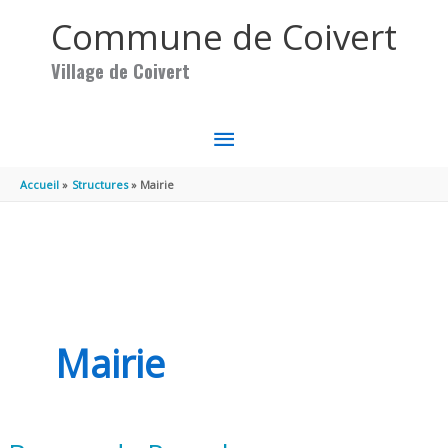
Aller au contenu
Aller au pied de page
Commune de Coivert
Village de Coivert
MENU
PRINCIPAL
Accueil
Structures
Mairie
Mairie