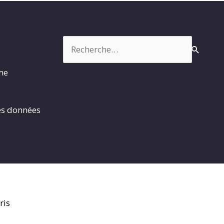
Rechercher :
rme
es données
ris