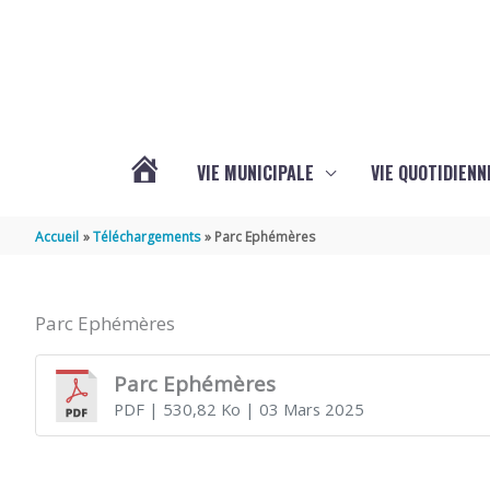
Aller au contenu
Aller au pied de page
VIE MUNICIPALE
VIE QUOTIDIENN
L’ACTUALITÉ
Accueil
Téléchargements
Parc Ephémères
DE
Parc Ephémères
COIVERT
Parc Ephémères
PDF
| 530,82 Ko
| 03 Mars 2025