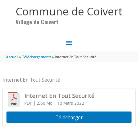
Aller au contenu
Aller au pied de page
Commune de Coivert
Village de Coivert
MENU
PRINCIPAL
Accueil
Téléchargements
Internet En Tout Securité
Internet En Tout Securité
Internet En Tout Securité
PDF
| 2,60 Mo
| 10 Mars 2022
Télécharger