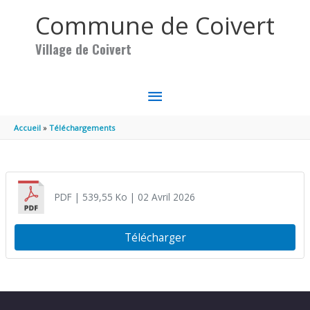
Aller au contenu
Aller au pied de page
Commune de Coivert
Village de Coivert
MENU
PRINCIPAL
Accueil
Téléchargements
PDF
| 539,55 Ko
| 02 Avril 2026
Télécharger