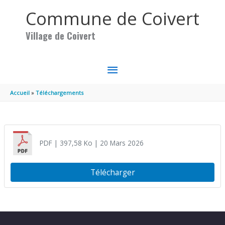
Aller au contenu
Aller au pied de page
Commune de Coivert
Village de Coivert
MENU
PRINCIPAL
Accueil
Téléchargements
PDF
| 397,58 Ko
| 20 Mars 2026
Télécharger