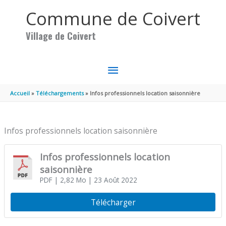
Aller au contenu
Aller au pied de page
Commune de Coivert
Village de Coivert
MENU
PRINCIPAL
Accueil
Téléchargements
Infos professionnels location saisonnière
Infos professionnels location saisonnière
Infos professionnels location
saisonnière
PDF
| 2,82 Mo
| 23 Août 2022
Télécharger