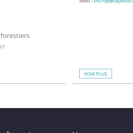
Mail :
sncroy@laposte.
forestiers
ERT
VOIR PLUS